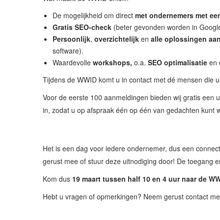
De mogelijkheid om direct
met
ondernemers met een
Gratis SEO-check
(beter gevonden worden in Googl
Persoonlijk
,
overzichtelijk
en
alle oplossingen aa
software).
Waardevolle
workshops,
o.a.
SEO optimalisatie
en 
Tijdens de WWID komt u in contact met dé mensen die u
Voor de eerste 100 aanmeldingen bieden wij gratis een ui
in, zodat u op afspraak één op één van gedachten kunt wi
Het is een dag voor iedere ondernemer, dus een connect
gerust mee of stuur deze uitnodiging door! De toegang 
Kom dus
19 maart tussen half 10 en 4 uur naar de W
Hebt u vragen of opmerkingen? Neem gerust contact me