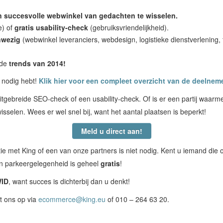
 succesvolle webwinkel van gedachten
te wisselen.
e) of
gratis usability-check
(gebruiksvriendelijkheid).
nwezig
(webwinkel leveranciers, webdesign, logistieke dienstverlening, f
de
trends van 2014
!
 nodig hebt!
Klik hier voor een compleet overzicht van de deelnem
tgebreide SEO-check of een usability-check. Of is er een partij waarm
sselen. Wees er wel snel bij, want het aantal plaatsen is beperkt!
Meld u direct aan!
ie met King of een van onze partners is niet nodig. Kent u iemand die
en parkeergelegenheid is geheel
gratis
!
WID
, want succes is dichterbij dan u denkt!
t ons op via
ecommerce@king.eu
of 010 – 264 63 20.