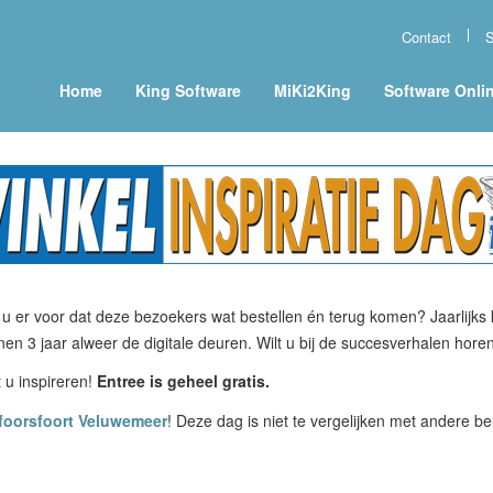
Contact
S
Home
King Software
MiKi2King
Software Onli
u er voor dat deze bezoekers wat bestellen én terug komen? Jaarlijks 
en 3 jaar alweer de digitale deuren. Wilt u bij de succesverhalen hore
t u inspireren!
Entree is geheel gratis.
sfoorsfoort Veluwemeer
! Deze dag is niet te vergelijken met andere b