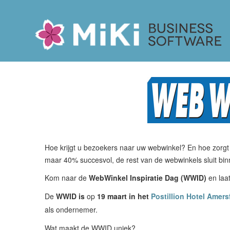
Miki-Business-Software
Hoe krijgt u bezoekers naar uw webwinkel? En hoe zorgt 
maar 40% succesvol, de rest van de webwinkels sluit binn
Kom naar de
WebWinkel Inspiratie Dag (WWID)
en laa
De
WWID is
op
19 maart in het
Postillion Hotel Amer
als ondernemer.
Wat maakt de WWID uniek?