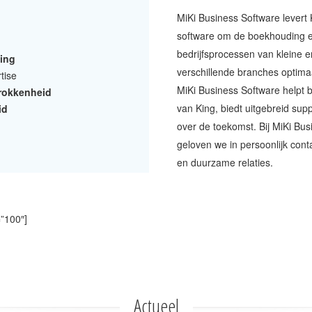
MiKi Business Software levert
software om de boekhouding 
bedrijfsprocessen van kleine e
ing
verschillende branches optima
tise
MiKi Business Software helpt b
rokkenheid
van King, biedt uitgebreid sup
id
over de toekomst. Bij MiKi Bus
geloven we in persoonlijk conta
en duurzame relaties.
”100″]
Actueel