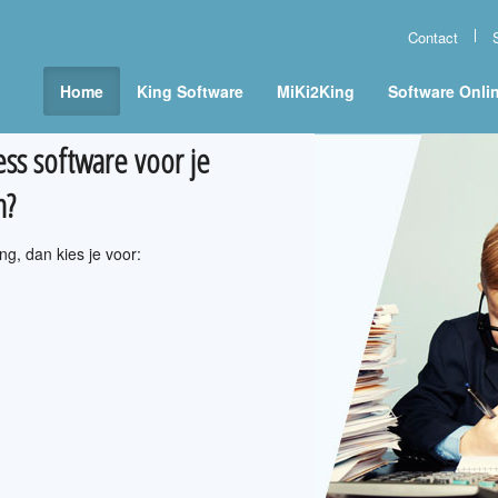
Contact
Home
King Software
MiKi2King
Software Onli
ss software voor je
n?
seer je bedrijfsprocessen
icatie-oplossing. De
e bundels.
ng, dan kies je voor:
telefooncentrale
ps