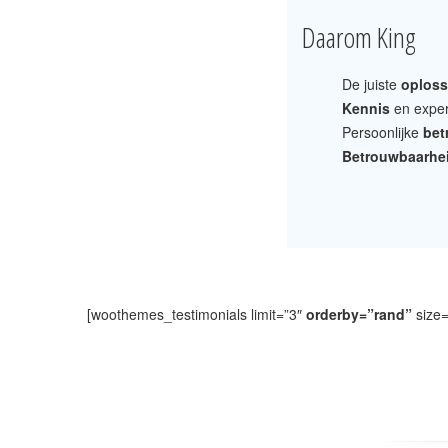
Daarom King
De juiste
oploss
Kennis
en exper
Persoonlijke
bet
Betrouwbaarhe
[woothemes_testimonials limit=”3″
orderby=”rand”
size=