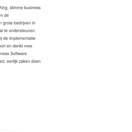
 King, slimme business
en de
n grote bedrijven in
al te ondersteunen.
ij de implementatie
port en denkt mee
iness Software
ct, eerlijk zaken doen