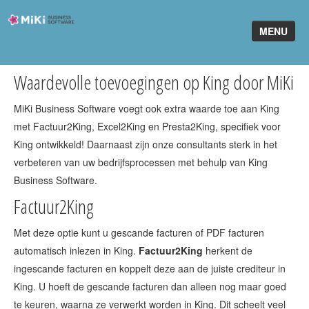
Miki-
MENU
Business-
Software
Waardevolle toevoegingen op King door MiKi
Home
MiKi Business Software voegt ook extra waarde toe aan King
King Software
met Factuur2King, Excel2King en Presta2King, specifiek voor
MiKi2King
King ontwikkeld! Daarnaast zijn onze consultants sterk in het
verbeteren van uw bedrijfsprocessen met behulp van King
Software Online
Business Software.
Factuur2King
Telefonie
Partners
Met deze optie kunt u gescande facturen of PDF facturen
automatisch inlezen in King.
Factuur2King
herkent de
Klant worden
ingescande facturen en koppelt deze aan de juiste crediteur in
King. U hoeft de gescande facturen dan alleen nog maar goed
te keuren, waarna ze verwerkt worden in King. Dit scheelt veel