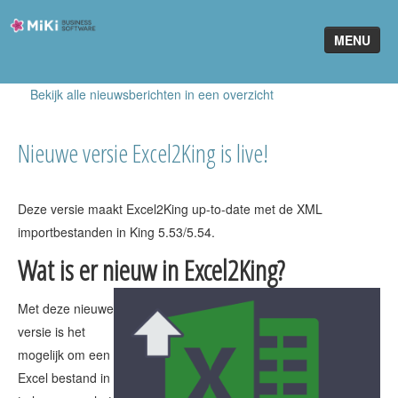
Miki-
MENU
Business-
Software
Bekijk alle nieuwsberichten in een overzicht
Home
King Software
Nieuwe versie Excel2King is live!
MiKi2King
Deze versie maakt Excel2King up-to-date met de XML
Software Online
importbestanden in King 5.53/5.54.
Telefonie
Wat is er nieuw in Excel2King?
Partners
Met deze nieuwe
versie is het
Klant worden
mogelijk om een
Excel bestand in