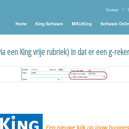
Contact
Home
King Software
MiKi2King
Software Onli
a een King vrije rubriek) in dat er een g-reke