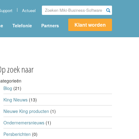
Support
Actueel
Klant worden
ne
Telefonie
Partners
Op zoek naar
ategorieën
Blog
(21)
King Nieuws
(13)
Nieuwe King producten
(1)
Ondernemersnieuws
(1)
Persberichten
(0)