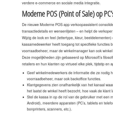
verdere e-commerce en sociale media integratie.
Moderne POS (Point of Sale) op PC’s
De nieuwe Moderne POS app verkoopassistent consolide
transactiedetails en wensenlijsten – en helpt de verkoper
Wijzig de look en feel (lettertype, kleur, beeldelementen) 
kassamedewerker heeft toegang tot specifieke functies bu
voorraadbeheer, maar de winkelmanager kan ook winkel 
Deze mogelijkheden zijn gebaseerd op Microsoft’s filosof
retailers en hun klanten op virtueel elke plek, tijdstip en 
Geef winkelmedewerkers de informatie die ze nodig h
voorraadbeheer, maar ook backoffice functies.
Klantgegevens zien onafhankelijk van het kanaal waa
het laatst de winkel heeft bezocht, hoe vaak de klant
Stel de kassa in op de rol van de gebruiker met een
Android), meerdere apparaten (PC’s, tablets en telef
bonprinters, scanners, etc.).