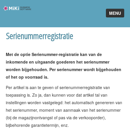
Miki-
MENU
Business-
Software
Serienummerregistratie
Home
King Software
Met de optie Serienummer-registratie kan van de
MiKi2King
inkomende en uitgaande goederen het serienummer
worden bijgehouden. Per serienummer wordt bijgehouden
Software Online
of het op voorraad is.
Telefonie
Per artikel is aan te geven of serienummerregistratie van
toepassing is. Zo ja, dan kunnen voor dat artikel tal van
Partners
instellingen worden vastgelegd: het automatisch genereren van
het serienummer, moment van aanmaak van het serienummer
Klant worden
(bij de magazijnontvangst of pas via de verkooporder),
bijbehorende garantietermijn, enz.