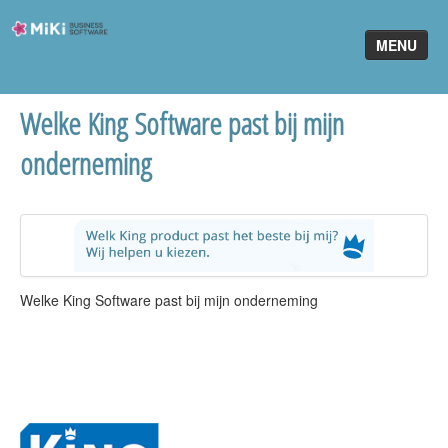
Miki-
MENU
Business-
Software
Welke King Software past bij mijn
Home
onderneming
King Software
MiKi2King
Software Online
Telefonie
Welke King Software past bij mijn onderneming
Partners
Klant worden