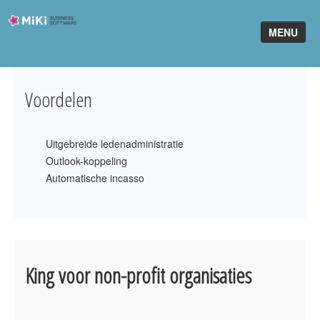
Miki-
MENU
Business-
Software
Home
Voordelen
King Software
Uitgebreide ledenadministratie
MiKi2King
Outlook-koppeling
Software Online
Automatische incasso
Telefonie
Partners
King voor non-profit organisaties
Klant worden