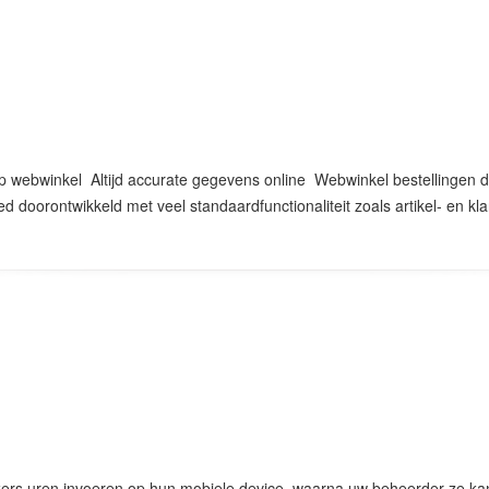
p webwinkel Altijd accurate gegevens online Webwinkel bestellingen d
d doorontwikkeld met veel standaardfunctionaliteit zoals artikel- en kl
s uren invoeren op hun mobiele device, waarna uw beheerder ze kan 