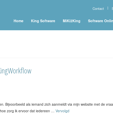
Contact
Home
King Software
MiKi2King
Software Onli
 KingWorkflow
jnen. Bijvoorbeeld als iemand zich aanmeldt via mijn website met de v
oe zorg ik ervoor dat iedereen …
Vervolgd