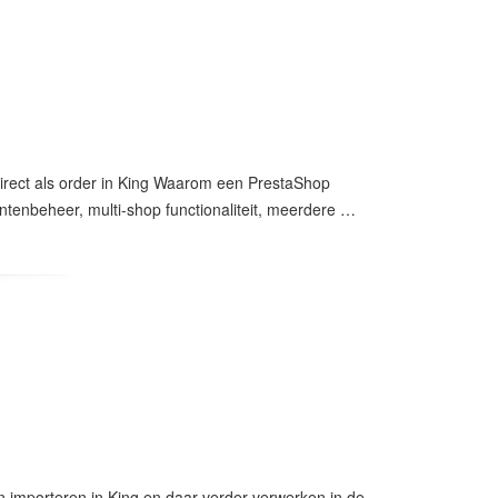
irect als order in King Waarom een PrestaShop
antenbeheer, multi-shop functionaliteit, meerdere …
importeren in King en daar verder verwerken in de