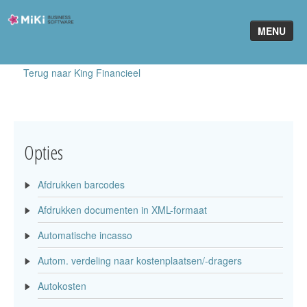
Miki-
MENU
Business-
Software
Terug naar King Financieel
Home
King Software
MiKi2King
Opties
Software Online
Afdrukken barcodes
Telefonie
Afdrukken documenten in XML-formaat
Partners
Automatische incasso
Klant worden
Autom. verdeling naar kostenplaatsen/-dragers
Autokosten