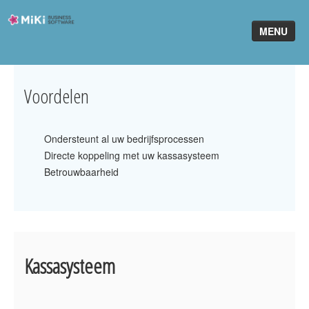
Miki-
MENU
Business-
Software
Home
Voordelen
King Software
Ondersteunt al uw bedrijfsprocessen
MiKi2King
Directe koppeling met uw kassasysteem
Software Online
Betrouwbaarheid
Telefonie
Partners
Kassasysteem
Klant worden