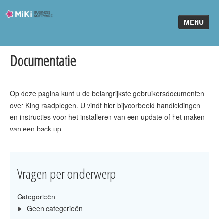
Miki-
MENU
Business-
Software
Documentatie
Home
King Software
Op deze pagina kunt u de belangrijkste gebruikersdocumenten
MiKi2King
over King raadplegen. U vindt hier bijvoorbeeld handleidingen
en instructies voor het installeren van een update of het maken
Software Online
van een back-up.
Telefonie
Partners
Vragen per onderwerp
Klant worden
Categorieën
Geen categorieën