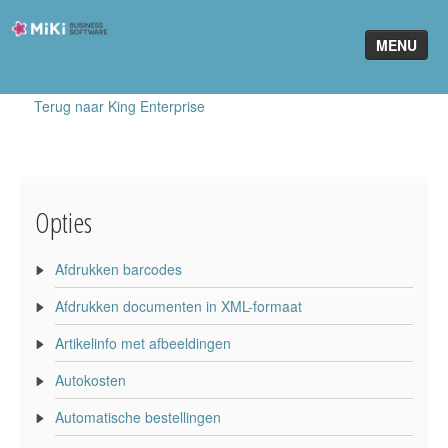
Miki-
MENU
Business-
Software
Terug naar King Enterprise
Home
King Software
MiKi2King
Opties
Software Online
Afdrukken barcodes
Telefonie
Afdrukken documenten in XML-formaat
Partners
Artikelinfo met afbeeldingen
Klant worden
Autokosten
Automatische bestellingen