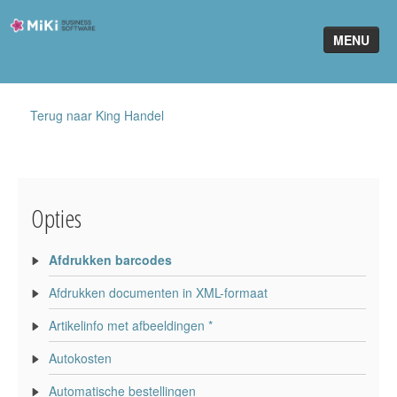
Miki-
MENU
Business-
Software
Home
Terug naar King Handel
King Software
MiKi2King
Opties
Software Online
Telefonie
Afdrukken barcodes
Afdrukken documenten in XML-formaat
Partners
Artikelinfo met afbeeldingen *
Klant worden
Autokosten
Automatische bestellingen