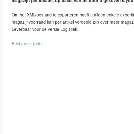
magazijn per locatie, op basis van de door u gekozen layou
Om het XML-bestand te exporteren hoeft u alleen enkele exporti
magazijnvoorraad kan per artikel verdeeld zijn over meer magaz
Leverbaar voor de versie Logistiek.
Printversie (pdf)