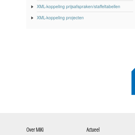
XML-koppeling prijsafspraken/staffeltabellen
XML-koppeling projecten
Over MiKi
Actueel