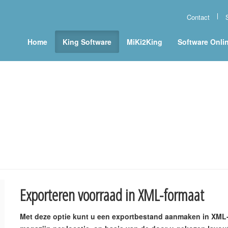
Contact
Home
King Software
MiKi2King
Software Onli
Exporteren voorraad in XML-formaat
Met deze optie kunt u een exportbestand aanmaken in XML-f