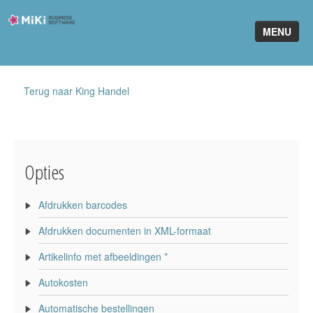
Miki-
MENU
Business-
Software
Home
Terug naar King Handel
King Software
MiKi2King
Opties
Software Online
Telefonie
Afdrukken barcodes
Afdrukken documenten in XML-formaat
Partners
Artikelinfo met afbeeldingen *
Klant worden
Autokosten
Automatische bestellingen