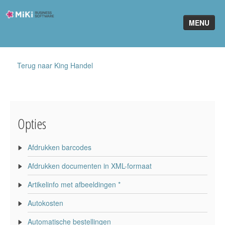
Miki-
MENU
Business-
Software
Home
Terug naar King Handel
King Software
MiKi2King
Opties
Software Online
Telefonie
Afdrukken barcodes
Afdrukken documenten in XML-formaat
Partners
Artikelinfo met afbeeldingen *
Klant worden
Autokosten
Automatische bestellingen