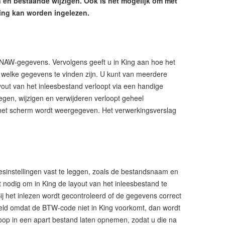
n en bestaande wijzigen. Ook is het mogelijk om met
King kan worden ingelezen.
 NAW-gegevens. Vervolgens geeft u in King aan hoe het
 welke gegevens te vinden zijn. U kunt van meerdere
yout van het inleesbestand verloopt via een handige
egen, wijzigen en verwijderen verloopt geheel
p het scherm wordt weergegeven. Het verwerkingsverslag
esinstellingen vast te leggen, zoals de bestandsnaam en
t nodig om in King de layout van het inleesbestand te
 Bij het inlezen wordt gecontroleerd of de gegevens correct
rbeeld omdat de BTW-code niet in King voorkomt, dan wordt
floop in een apart bestand laten opnemen, zodat u die na