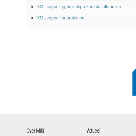
XML-koppeling prijsafspraken/staffeltabellen
XML-koppeling projecten
Over MiKi
Actueel