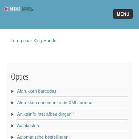
Miki-
MENU
Business-
Software
Home
Terug naar King Handel
King Software
MiKi2King
Opties
Software Online
Telefonie
Afdrukken barcodes
Afdrukken documenten in XML-formaat
Partners
Artikelinfo met afbeeldingen *
Klant worden
Autokosten
Automatische bestellingen