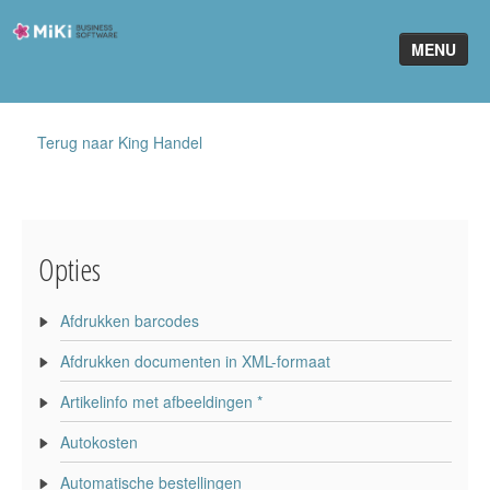
Miki-
MENU
Business-
Software
Home
Terug naar King Handel
King Software
MiKi2King
Opties
Software Online
Telefonie
Afdrukken barcodes
Afdrukken documenten in XML-formaat
Partners
Artikelinfo met afbeeldingen *
Klant worden
Autokosten
Automatische bestellingen