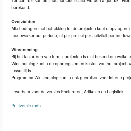
Ter controle kan een ‘factuurspecificatie’ worden afgedrukt. Hier
berekend.
Overzichten
Alle bedragen met betrekking tot de projecten kunt u opvragen in
medewerker per periode, of per project per activiteit per medew
Winstneming
Bij het factureren van termijnprojecten is niet bekend om welke 
Winstneming kunt u de opbrengsten en kosten van het project o
tussentijds.
Programma Winstneming kunt u ook gebruiken voor interne proj
Leverbaar voor de versies Factureren, Artikelen en Logistiek.
Printversie (pdf)