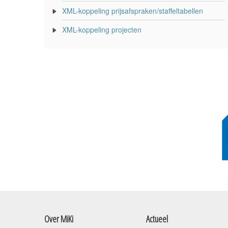
XML-koppeling prijsafspraken/staffeltabellen
XML-koppeling projecten
Over MiKi
Actueel