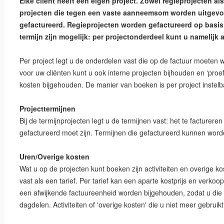
Elke cliënt heeft een eigen project. Zowel regieprojecten als
projecten die tegen een vaste aanneemsom worden uitgevoe
gefactureerd. Regieprojecten worden gefactureerd op basi
termijn zijn mogelijk: per projectonderdeel kunt u namelijk a
Per project legt u de onderdelen vast die op de factuur moeten 
voor uw cliënten kunt u ook interne projecten bijhouden en ‘proe
kosten bijgehouden. De manier van boeken is per project instelb
Projecttermijnen
Bij de termijnprojecten legt u de termijnen vast: het te facturer
gefactureerd moet zijn. Termijnen die gefactureerd kunnen worde
Uren/Overige kosten
Wat u op de projecten kunt boeken zijn activiteiten en overige kost
vast als een tarief. Per tarief kan een aparte kostprijs en verkoo
een afwijkende factuureenheid worden bijgehouden, zodat u die k
dagdelen. Activiteiten of 'overige kosten' die u niet meer gebruik