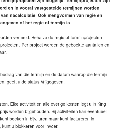
 termijnprojecten zijn mogelijk. Termijnprojecten zijn
rd en in vooraf vastgestelde termijnen worden
s van nacalculatie. Ook mengvormen van regie en
angeven of het regie of termijn is.
worden vermeld. Behalve de regie of termijnprojecten
fprojecten’. Per project worden de geboekte aantallen en
aar.
en bedrag van die termijn en de datum waarop die termijn
n, geeft u de status Vrijgegeven.
en. Elke activiteit en alle overige kosten legt u in King
pprijs worden bijgehouden. Bij activiteiten kan eventueel
unt boeken in bijv. uren maar kunt factureren in
t, kunt u blokkeren voor invoer.