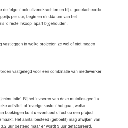
e de ‘eigen’ ook uitzendkrachten en bij u gedetacheerde
opprijs per uur, begin en einddatum van het
 ‘directe inkoop’ apart bijgehouden.
ig vastleggen in welke projecten ze wel of niet mogen
 worden vastgelegd voor een combinatie van medewerker
jectmutatie’. Bij het invoeren van deze mutaties geeft u
e activiteit of ‘overige kosten’ het gaat, welke
van boekingen kunt u eventueel direct op een project
gemaakt. Het aantal besteed (geboekt) mag afwijken van
ld 3,2 uur besteed maar er wordt 3 uur gefactureerd.