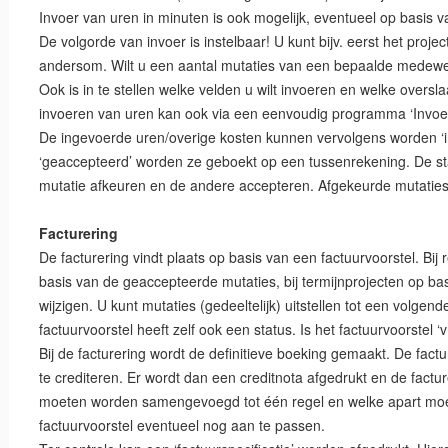
Invoer van uren in minuten is ook mogelijk, eventueel op basis va
De volgorde van invoer is instelbaar! U kunt bijv. eerst het proj
andersom. Wilt u een aantal mutaties van een bepaalde medewe
Ook is in te stellen welke velden u wilt invoeren en welke overs
invoeren van uren kan ook via een eenvoudig programma ‘Invoe
De ingevoerde uren/overige kosten kunnen vervolgens worden ‘in
‘geaccepteerd’ worden ze geboekt op een tussenrekening. De st
mutatie afkeuren en de andere accepteren. Afgekeurde mutatie
Facturering
De facturering vindt plaats op basis van een factuurvoorstel. Bi
basis van de geaccepteerde mutaties, bij termijnprojecten op bas
wijzigen. U kunt mutaties (gedeeltelijk) uitstellen tot een volgende
factuurvoorstel heeft zelf ook een status. Is het factuurvoorstel ‘
Bij de facturering wordt de definitieve boeking gemaakt. De fa
te crediteren. Er wordt dan een creditnota afgedrukt en de fact
moeten worden samengevoegd tot één regel en welke apart moeten
factuurvoorstel eventueel nog aan te passen.