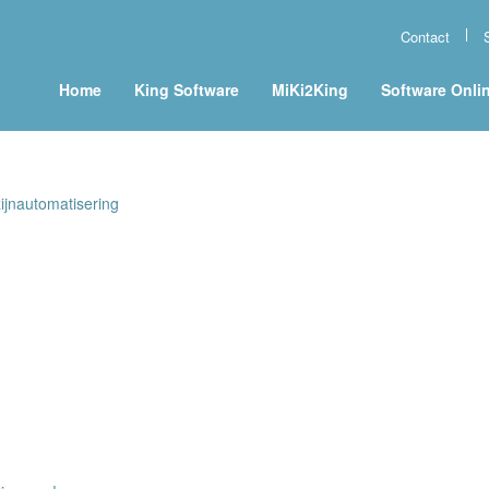
Contact
Home
King Software
MiKi2King
Software Onli
jnautomatisering